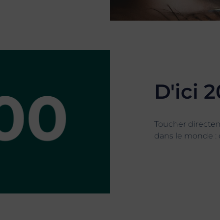
D'ici 
Toucher directe
dans le monde : c