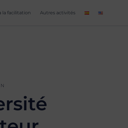
la facilitation
Autres activités
ON
ersité
teur