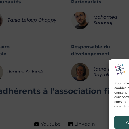
unautés
Partenariats
Mohamed
Tania Leloup Choppy
Senhadji
aire
Responsable du
ale
développement
Laura Duquesn
Jeanne Salomé
Rayrole
Pour offr
cookies p
adhérents à l’association fin 
consentir
comportem
consentir
caractéris
A
Youtube
LinkedIn