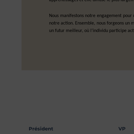
apprentissages et elle diffuse le plus large
Nous manifestons notre engagement pour un
notre action. Ensemble, nous forgeons un m
un futur meilleur, où l’individu participe ac
Président
VP