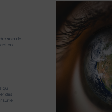
n
re soin de
ment en
s qui
er des
 sur le