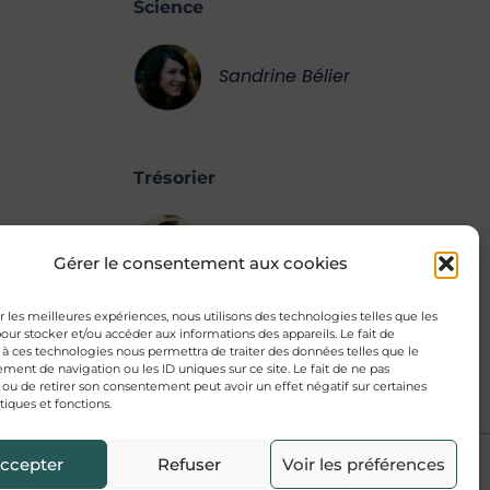
Science
Sandrine Bélier
Trésorier
Hugo Masse
e
Gérer le consentement aux cookies
ir les meilleures expériences, nous utilisons des technologies telles que les
our stocker et/ou accéder aux informations des appareils. Le fait de
décembre 2024
 à ces technologies nous permettra de traiter des données telles que le
ent de navigation ou les ID uniques sur ce site. Le fait de ne pas
 ou de retirer son consentement peut avoir un effet négatif sur certaines
tiques et fonctions.
ccepter
Refuser
Voir les préférences