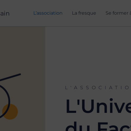
ain
L’association
La fresque
Se former à 
L'ASSOCIATI
L'Univ
du Fac