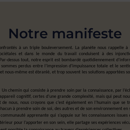
Notre manifeste
frontés à un triple bouleversement. La planète nous rappelle à l
ociétales et dans le monde du travail conduisent à des injonc
 Par-dessus tout, notre esprit est bombardé quotidiennement d’inform
s sommes perdus entre l’impression d’impuissance totale et le sentim
 nous-même est ébranlé, et trop souvent les solutions apportées sont
Un chemin qui consiste à prendre soin par la connaissance, par l’éch
pareil cognitif, certes d’une grande complexité, mais qui peut nous
 de nous, nous croyons que c’est également en l’humain que se tr
chacun à prendre soin de soi, des autres et de son environnement en 
e communauté apprenante qui s’appuie sur les connaissances issues
xtérieur pour l’apporter en son sein, elle partage ses expériences v