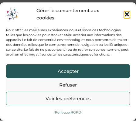
Gérer le consentement aux
cookies
Pour offrir les meilleures expériences, nous utilisons des technologies
telles que les cookies pour stocker et/ou accéder aux informations des
appareils. Le fait de consentir à ces technologies nous permettra de traiter
des données telles que le comportement de navigation ou les ID uniques
sur ce site. Le fait de ne pas consentir ou de retirer son consentement peut
avoir un effet négatif sur certaines caractéristiques et fonctions.
Accepter
Pourquoi se former ?
Refuser
Vous souhaitez apprendre à animer des
Voir les préférences
fresques du Facteur Humain ?
C'est possible !
Apprendre à animer la fresque du Facteur
Politique RGPD
Humain ne requiert pas de pré-requis mais une
aisance pour l'animation d'ateliers
(posture
de facilitateur) et/ou des connaissances en